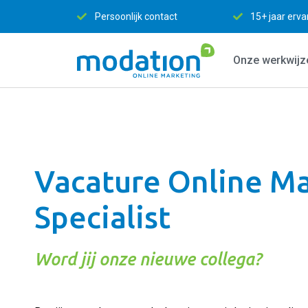
ntact
15+ jaar ervaring
Efficiënt en S
Onze werkwijz
Vacature Online M
Specialist
Word jij onze nieuwe collega?