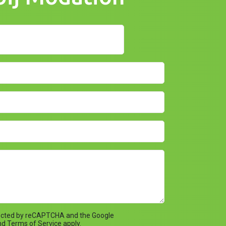
otected by reCAPTCHA and the Google
nd
Terms of Service
apply.