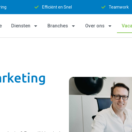
nel
Teamwork
Persoonlijk 
e
Diensten
Branches
Over ons
Vaca
arketing