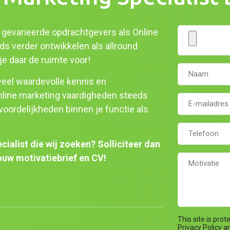
 gevarieerde opdrachtgevers als Online
eds verder ontwikkelen als allround
je daar de ruimte voor!
e veel waardevolle kennis en
online marketing vaardigheden steeds
oordelijkheden binnen je functie als
cialist die wij zoeken? Solliciteer dan
jouw motivatiebrief en CV!
This site is pr
Privacy Policy
a