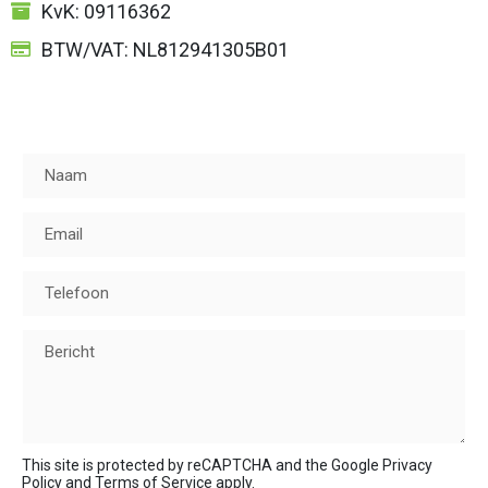
KvK: 09116362
BTW/VAT: NL812941305B01
Naam
Email
Telefoon
Bericht
This site is protected by reCAPTCHA and the Google
Privacy
Policy
and
Terms of Service
apply.