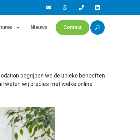
contact
15+ jaar ervaring
Efficiënt en
tures
Nieuws
Contact
 Modation begrijpen we de unieke behoeften
ail weten wij precies met welke online