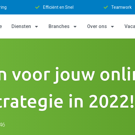
nel
Teamwork
Persoonlijk 
e
Diensten
Branches
Over ons
Vaca
 voor jouw onli
rategie in 2022!
46