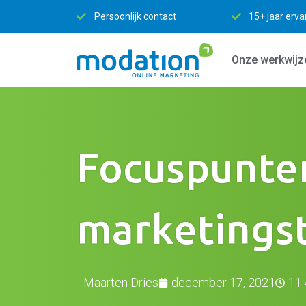
ntact
15+ jaar ervaring
Efficiënt en S
Onze werkwijz
Focuspunten
marketingst
Maarten Dries
december 17, 2021
11: