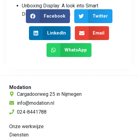
Unboxing Display: A look into Smart
Display best practices
Facebook
Twitter
LinkedIn
Email
WhatsApp
Modation
Cargadoorweg 25 in Nijmegen
info@modation.nl
024-8441788
Onze werkwijze
Diensten