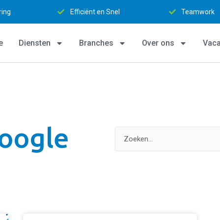
ring
Efficiënt en Snel
Teamwork
e
Diensten
Branches
Over ons
Vaca
Google