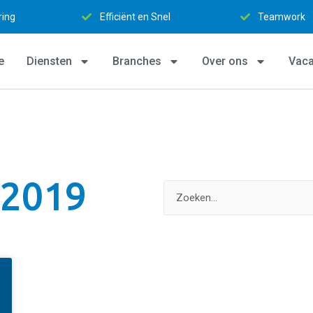
ring
Efficiënt en Snel
Teamwork
e
Diensten
Branches
Over ons
Vaca
 2019